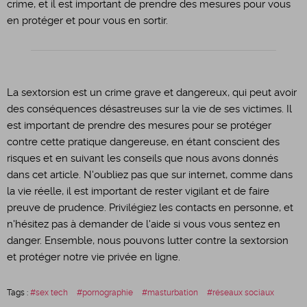
crime, et il est important de prendre des mesures pour vous
en protéger et pour vous en sortir.
La sextorsion est un crime grave et dangereux, qui peut avoir
des conséquences désastreuses sur la vie de ses victimes. Il
est important de prendre des mesures pour se protéger
contre cette pratique dangereuse, en étant conscient des
risques et en suivant les conseils que nous avons donnés
dans cet article. N'oubliez pas que sur internet, comme dans
la vie réelle, il est important de rester vigilant et de faire
preuve de prudence. Privilégiez les contacts en personne, et
n'hésitez pas à demander de l'aide si vous vous sentez en
danger. Ensemble, nous pouvons lutter contre la sextorsion
et protéger notre vie privée en ligne.
Tags :
sex tech
pornographie
masturbation
réseaux sociaux