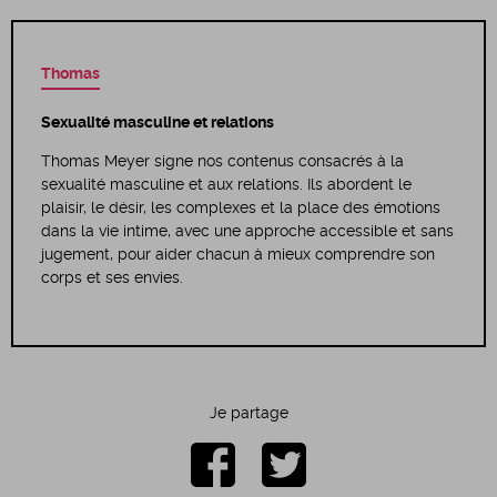
Thomas
Sexualité masculine et relations
Thomas Meyer signe nos contenus consacrés à la
sexualité masculine et aux relations. Ils abordent le
plaisir, le désir, les complexes et la place des émotions
dans la vie intime, avec une approche accessible et sans
jugement, pour aider chacun à mieux comprendre son
corps et ses envies.
Je partage