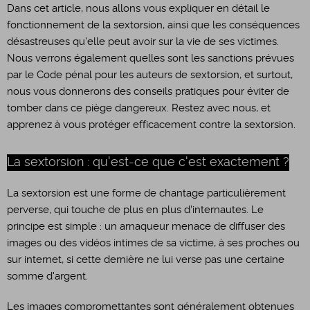
Dans cet article, nous allons vous expliquer en détail le
fonctionnement de la sextorsion, ainsi que les conséquences
désastreuses qu'elle peut avoir sur la vie de ses victimes.
Nous verrons également quelles sont les sanctions prévues
par le Code pénal pour les auteurs de sextorsion, et surtout,
nous vous donnerons des conseils pratiques pour éviter de
tomber dans ce piège dangereux. Restez avec nous, et
apprenez à vous protéger efficacement contre la sextorsion.
La sextorsion : qu'est-ce que c'est exactement ?
La sextorsion est une forme de chantage particulièrement
perverse, qui touche de plus en plus d'internautes. Le
principe est simple : un arnaqueur menace de diffuser des
images ou des vidéos intimes de sa victime, à ses proches ou
sur internet, si cette dernière ne lui verse pas une certaine
somme d'argent.
Les images compromettantes sont généralement obtenues