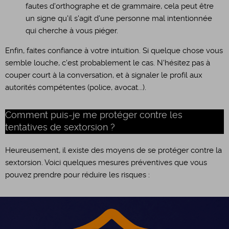
fautes d'orthographe et de grammaire, cela peut être
un signe qu'il s'agit d'une personne mal intentionnée
qui cherche à vous piéger.
Enfin, faites confiance à votre intuition. Si quelque chose vous
semble louche, c'est probablement le cas. N'hésitez pas à
couper court à la conversation, et à signaler le profil aux
autorités compétentes (police, avocat...).
Comment puis-je me protéger contre les
tentatives de sextorsion ?
Heureusement, il existe des moyens de se protéger contre la
sextorsion. Voici quelques mesures préventives que vous
pouvez prendre pour réduire les risques :